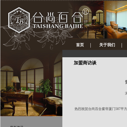
首页
关于我们
加盟商访谈
浏
热烈祝
贺台尚百合窗帘厦门587平