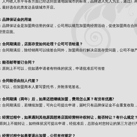
、人均收入水平等各方面已经达到普通地级城市的标准，品牌进入先入为主，通过厂
，最好选在此类发达县级城市开店。
：品牌保证金的用途
：品牌保证金是加盟商信誉的保证，公司用以规范加盟商经营活动，促使加盟商在合
经营店面。
：合同期满后，店面存货如何处理？公司可否给退？
：合同期满后，除经销商可以续签合同外，加盟商自行解决店面存货问题，公司不做
：能否邮寄签订合同？
：原则上不可以，但如遇申请者有特殊的状况，申请批准后可传签
：合同能否由别人代签？
：可以，但加盟商本人要写委托书，并附亲笔签名。
：合同期满（两年）后，如果还想继续加盟，费用怎么算？有没有优惠?
：合同期满后，若继续加盟，可向公司提出申请，届时只有品牌保证金不会重复收取
：经营过程中，如果遇到其他原因想将店面经营特许权转让，能否转让？有什么规定
:原则上不能转让，如特殊状况可提出申请，经批准后，总部会对您转让的第三方进行
：经营过程中如果要退出加盟，公司有何规定？