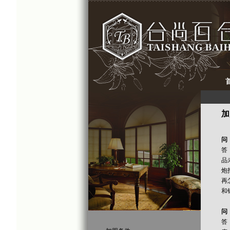
加
问
答
品
炮
再
和
问
答