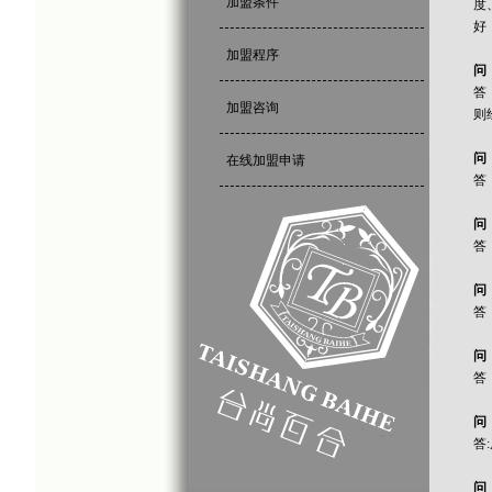
加盟条件
度
好
加盟程序
问
答
加盟咨询
则
问
在线加盟申请
答
问
答
问
答
问
答
问
答
问