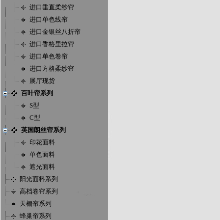
进口垂直柔纱帘
进口单色线帘
进口金银丝八折帘
进口香格里拉帘
进口单色卷帘
进口方格柔纱帘
展厅现货
百叶帘系列
S型
C型
英国朗丝帘系列
印花面料
单色面料
遮光面料
阳光面料系列
高档卷帘系列
天棚帘系列
蜂巢帘系列