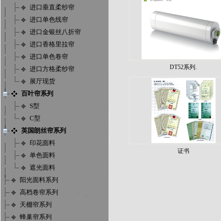
进口垂直柔纱帘
进口单色线帘
进口金银丝八折帘
进口香格里拉帘
进口单色卷帘
DT52系列.
进口方格柔纱帘
展厅现货
百叶帘系列
S型
C型
英国朗丝帘系列
印花面料
证书
单色面料
遮光面料
阳光面料系列
高档卷帘系列
天棚帘系列
蜂巢帘系列