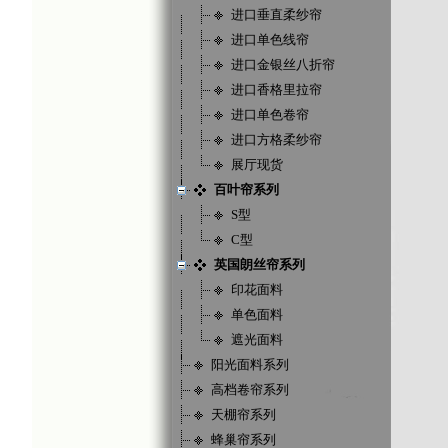
进口垂直柔纱帘
进口单色线帘
进口金银丝八折帘
进口香格里拉帘
进口单色卷帘
进口方格柔纱帘
展厅现货
百叶帘系列
S型
C型
英国朗丝帘系列
印花面料
单色面料
遮光面料
阳光面料系列
高档卷帘系列
天棚帘系列
蜂巢帘系列