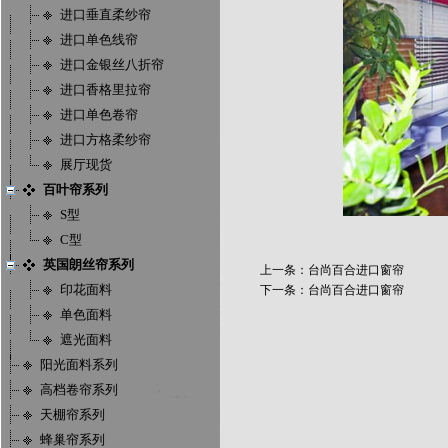
进口垂直柔纱帘
进口单色线帘
进口金银丝八折帘
进口香格里拉帘
进口单色卷帘
进口方格柔纱帘
展厅现货
百叶帘系列
S型
C型
英国朗丝帘系列
上一条：台尚百合进口窗帘
印花面料
下一条：台尚百合进口窗帘
单色面料
遮光面料
阳光面料系列
高档卷帘系列
天棚帘系列
蜂巢帘系列