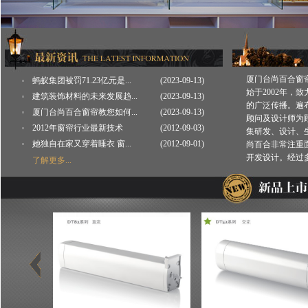
厦门台尚百合窗
蚂蚁集团被罚71.23亿元是...
(2023-09-13)
始于2002年，
建筑装饰材料的未来发展趋...
(2023-09-13)
的广泛传播。遍
厦门台尚百合窗帘教您如何...
(2023-09-13)
顾问及设计师为
2012年窗帘行业最新技术
(2012-09-03)
集研发、设计、
她独自在家又穿着睡衣 窗...
(2012-09-01)
尚百合非常注重
开发设计。经过
了解更多...