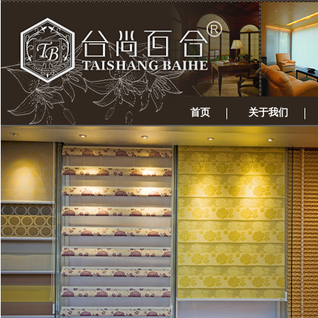
首页
关于我们